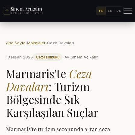
Sinem Açıkalın
TR
EN
DE
AVUKATLIK BÜROSU
Ana Sayfa
›
Makaleler
›
Ceza Davaları
18 Nisan 2025
· Av. Sinem Açıkalın
Ceza Hukuku
Marmaris'te
Ceza
Davaları
: Turizm
Bölgesinde Sık
Karşılaşılan Suçlar
Marmaris'te turizm sezonunda artan ceza