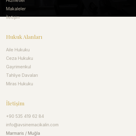
Hizmetler
Makaleler
İletişim
Hukuk Alanları
Aile Hukuku
Ceza Hukuku
Gayrimenkul
Tahliye Davaları
Miras Hukuku
İletişim
+90 535 419 62 84
info@avsinemacikalin.com
Marmaris / Muğla