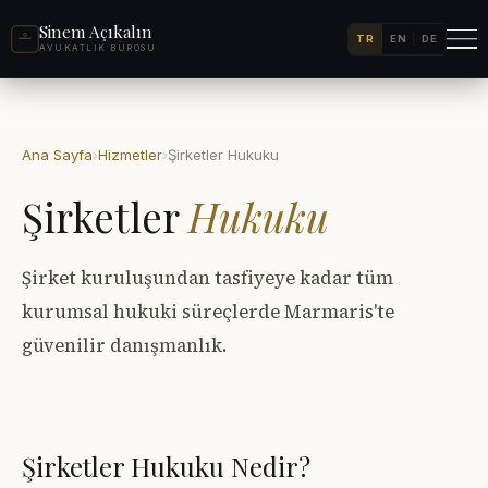
Sinem Açıkalın
TR
EN
DE
AVUKATLIK BÜROSU
Ana Sayfa
›
Hizmetler
›
Şirketler Hukuku
Şirketler
Hukuku
Şirket kuruluşundan tasfiyeye kadar tüm
kurumsal hukuki süreçlerde Marmaris'te
güvenilir danışmanlık.
Şirketler Hukuku Nedir?